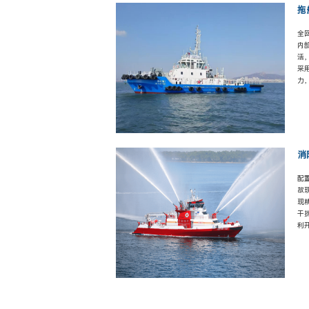
拖
全
内
活
采
力
消
配
故
现
干
利