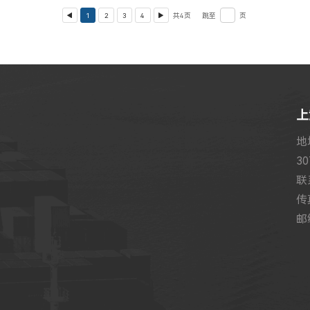
1
2
3
4
共
4
页
跳至
页
上
地
3
联
传
邮